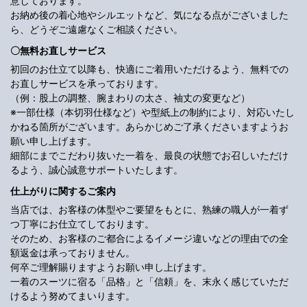
意しております。
お納め後の着心地やシルエットなど、気になる点がございました
ら、どうぞご遠慮なくご相談ください。
〇無料お直しサービス
初回のお仕立て以降も、快適にご着用いただけるよう、無料での
お直しサービスを承っております。
（例：股上の調整、腕まわりの太さ、袖丈の変更など）
※一部仕様（本切羽仕様など）や型紙上の制約により、対応いたし
かねる箇所がございます。あらかじめご了承くださいますようお
願い申し上げます。
細部にまでこだわり抜いた一着を、最良の状態でお召しいただけ
るよう、誠心誠意サポートいたします。
仕上がりに関するご案内
当店では、お客様の体型やご要望をもとに、熟練の職人が一着ず
つ丁寧にお仕立てしております。
そのため、お客様のご都合によるイメージ違いなどの理由での全
額返金は承っておりません。
何卒ご理解賜りますようお願い申し上げます。
一着のスーツに宿る「品格」と「信頼」を、末永く感じていただ
けるよう努めてまいります。