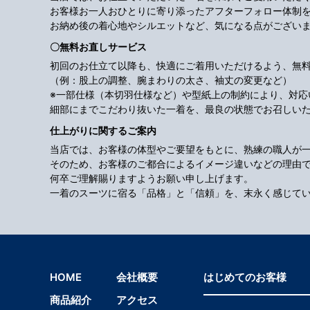
お客様お一人おひとりに寄り添ったアフターフォロー体制
お納め後の着心地やシルエットなど、気になる点がござい
〇無料お直しサービス
初回のお仕立て以降も、快適にご着用いただけるよう、無
（例：股上の調整、腕まわりの太さ、袖丈の変更など）
※一部仕様（本切羽仕様など）や型紙上の制約により、対
細部にまでこだわり抜いた一着を、最良の状態でお召しい
仕上がりに関するご案内
当店では、お客様の体型やご要望をもとに、熟練の職人が
そのため、お客様のご都合によるイメージ違いなどの理由
何卒ご理解賜りますようお願い申し上げます。
一着のスーツに宿る「品格」と「信頼」を、末永く感じて
HOME
会社概要
はじめてのお客様
商品紹介
アクセス