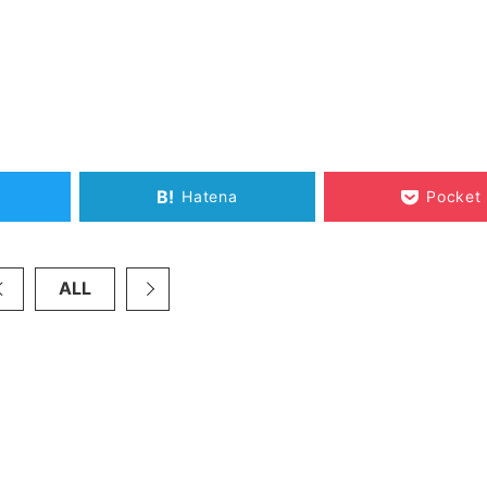
B!
Hatena
Pocket
ALL