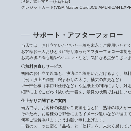
現金 / 電子マネー(PayPay)
クレジットカード(VISA,Master Card,JCB,AMERICAN EXPRES
サポート・アフターフォロー
当店では、お仕立ていただいた一着を末永くご愛用いただ
お客様お一人おひとりに寄り添ったアフターフォロー体制
お納め後の着心地やシルエットなど、気になる点がござい
〇無料お直しサービス
初回のお仕立て以降も、快適にご着用いただけるよう、無
（例：股上の調整、腕まわりの太さ、袖丈の変更など）
※一部仕様（本切羽仕様など）や型紙上の制約により、対
細部にまでこだわり抜いた一着を、最良の状態でお召しい
仕上がりに関するご案内
当店では、お客様の体型やご要望をもとに、熟練の職人が
そのため、お客様のご都合によるイメージ違いなどの理由
何卒ご理解賜りますようお願い申し上げます。
一着のスーツに宿る「品格」と「信頼」を、末永く感じて