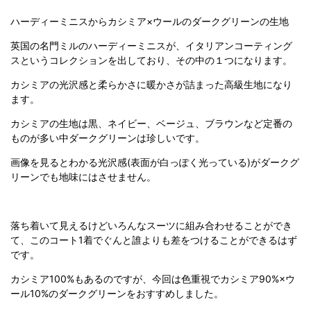
ハーディーミニスからカシミア
×
ウールのダークグリーンの生地
英国の名門ミルのハーディーミニスが、イタリアンコーティング
スというコレクションを出しており、その中の１つになります。
カシミアの光沢感と柔らかさに暖かさが詰まった高級生地になり
ます。
カシミアの生地は黒、ネイビー、ベージュ、ブラウンなど定番の
ものが多い中ダークグリーンは珍しいです。
画像を見るとわかる光沢感
(
表面が白っぽく光っている
)
がダークグ
リーンでも地味にはさせません。
落ち着いて見えるけどいろんなスーツに組み合わせることができ
て、このコート
1
着でぐんと誰よりも差をつけることができるはず
です。
カシミア
100%
もあるのですが、今回は色重視でカシミア
90%×
ウ
ール
10%
のダークグリーンをおすすめしました。