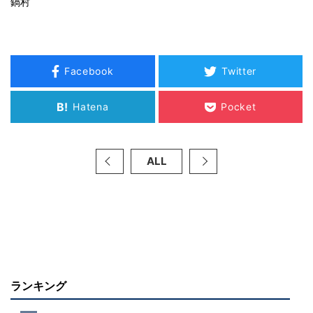
鍋村
Facebook
Twitter
B!
Hatena
Pocket
ALL
ランキング