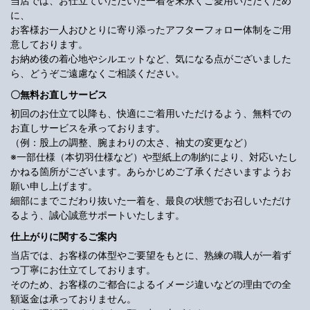
当店では、お仕立ていただいた一着を末永くご愛用いただくため
に、
お客様お一人おひとりに寄り添ったアフターフォロー体制をご用
意しております。
お納め後の着心地やシルエットなど、気になる点がございました
ら、どうぞご遠慮なくご相談ください。
〇無料お直しサービス
初回のお仕立て以降も、快適にご着用いただけるよう、無料での
お直しサービスを承っております。
（例：股上の調整、腕まわりの太さ、袖丈の変更など）
※一部仕様（本切羽仕様など）や型紙上の制約により、対応いたし
かねる箇所がございます。あらかじめご了承くださいますようお
願い申し上げます。
細部にまでこだわり抜いた一着を、最良の状態でお召しいただけ
るよう、誠心誠意サポートいたします。
仕上がりに関するご案内
当店では、お客様の体型やご要望をもとに、熟練の職人が一着ず
つ丁寧にお仕立てしております。
そのため、お客様のご都合によるイメージ違いなどの理由での全
額返金は承っておりません。