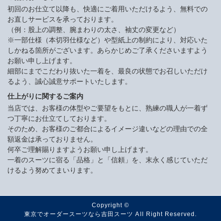
初回のお仕立て以降も、快適にご着用いただけるよう、無料での
お直しサービスを承っております。
（例：股上の調整、腕まわりの太さ、袖丈の変更など）
※一部仕様（本切羽仕様など）や型紙上の制約により、対応いた
しかねる箇所がございます。あらかじめご了承くださいますよう
お願い申し上げます。
細部にまでこだわり抜いた一着を、最良の状態でお召しいただけ
るよう、誠心誠意サポートいたします。
仕上がりに関するご案内
当店では、お客様の体型やご要望をもとに、熟練の職人が一着ず
つ丁寧にお仕立てしております。
そのため、お客様のご都合によるイメージ違いなどの理由での全
額返金は承っておりません。
何卒ご理解賜りますようお願い申し上げます。
一着のスーツに宿る「品格」と「信頼」を、末永く感じていただ
けるよう努めてまいります。
Copyright ©
東京でオーダースーツなら吉田スーツ
All Right Reserved.