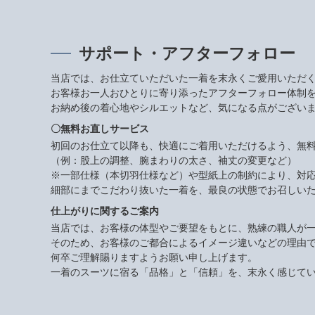
サポート・アフターフォロー
当店では、お仕立ていただいた一着を末永くご愛用いただ
お客様お一人おひとりに寄り添ったアフターフォロー体制
お納め後の着心地やシルエットなど、気になる点がござい
〇無料お直しサービス
初回のお仕立て以降も、快適にご着用いただけるよう、無
（例：股上の調整、腕まわりの太さ、袖丈の変更など）
※一部仕様（本切羽仕様など）や型紙上の制約により、対
細部にまでこだわり抜いた一着を、最良の状態でお召しい
仕上がりに関するご案内
当店では、お客様の体型やご要望をもとに、熟練の職人が
そのため、お客様のご都合によるイメージ違いなどの理由
何卒ご理解賜りますようお願い申し上げます。
一着のスーツに宿る「品格」と「信頼」を、末永く感じて