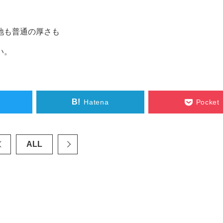
地も普通の厚さも
い。
B!
Hatena
Pocket
ALL