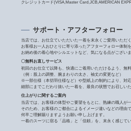
クレジットカード(VISA,Master Card,JCB,AMERICAN EXPRES
サポート・アフターフォロー
当店では、お仕立ていただいた一着を末永くご愛用いただ
お客様お一人おひとりに寄り添ったアフターフォロー体制
お納め後の着心地やシルエットなど、気になる点がござい
〇無料お直しサービス
初回のお仕立て以降も、快適にご着用いただけるよう、無
（例：股上の調整、腕まわりの太さ、袖丈の変更など）
※一部仕様（本切羽仕様など）や型紙上の制約により、対
細部にまでこだわり抜いた一着を、最良の状態でお召しい
仕上がりに関するご案内
当店では、お客様の体型やご要望をもとに、熟練の職人が
そのため、お客様のご都合によるイメージ違いなどの理由
何卒ご理解賜りますようお願い申し上げます。
一着のスーツに宿る「品格」と「信頼」を、末永く感じて