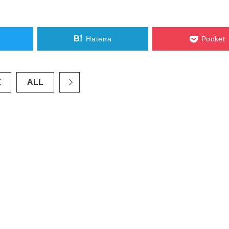
B!
Hatena
Pocket
ALL