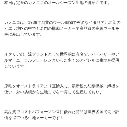
本日は定番のカノニコのオールシーズン生地の御紹介です。
カノニコは、1936年創業のウール織物で有名なイタリア北西部の
ビエラ地区の中でも名門の機織メーカーで高品質の高級ウールを
主に産出しています。
イタリアの一流ブランドとして世界的に有名で、バーバリーやア
ルマーニ、ラルフローレンといった多くのアパレルに生地を提供
しています！
原毛をオーストラリアより直輸入し、最新鋭の紡績機械・織機を
使い、糸の紡績から生地までを一貫して生産しており、
高品質でコストパフォーマンスに優れた商品は世界各国で高い評
価を得ている生地メーカーです！