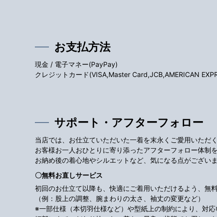
お支払方法
現金 / 電子マネー(PayPay)
クレジットカード(VISA,Master Card,JCB,AMERICAN EXPRES
サポート・アフターフォロー
当店では、お仕立ていただいた一着を末永くご愛用いただ
お客様お一人おひとりに寄り添ったアフターフォロー体制
お納め後の着心地やシルエットなど、気になる点がござい
〇無料お直しサービス
初回のお仕立て以降も、快適にご着用いただけるよう、無
（例：股上の調整、腕まわりの太さ、袖丈の変更など）
※一部仕様（本切羽仕様など）や型紙上の制約により、対