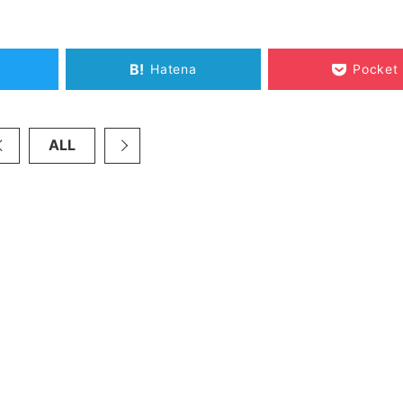
B!
Hatena
Pocket
ALL