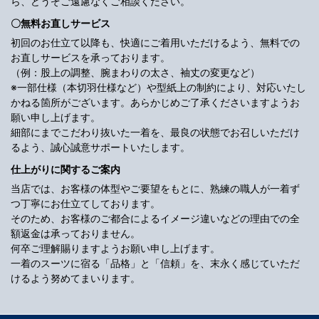
ら、どうぞご遠慮なくご相談ください。
〇無料お直しサービス
初回のお仕立て以降も、快適にご着用いただけるよう、無料での
お直しサービスを承っております。
（例：股上の調整、腕まわりの太さ、袖丈の変更など）
※一部仕様（本切羽仕様など）や型紙上の制約により、対応いたし
かねる箇所がございます。あらかじめご了承くださいますようお
願い申し上げます。
細部にまでこだわり抜いた一着を、最良の状態でお召しいただけ
るよう、誠心誠意サポートいたします。
仕上がりに関するご案内
当店では、お客様の体型やご要望をもとに、熟練の職人が一着ず
つ丁寧にお仕立てしております。
そのため、お客様のご都合によるイメージ違いなどの理由での全
額返金は承っておりません。
何卒ご理解賜りますようお願い申し上げます。
一着のスーツに宿る「品格」と「信頼」を、末永く感じていただ
けるよう努めてまいります。