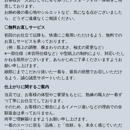
意しております。
お納め後の着心地やシルエットなど、気になる点がございました
ら、どうぞご遠慮なくご相談ください。
〇無料お直しサービス
初回のお仕立て以降も、快適にご着用いただけるよう、無料での
お直しサービスを承っております。
（例：股上の調整、腕まわりの太さ、袖丈の変更など）
※一部仕様（本切羽仕様など）や型紙上の制約により、対応いたし
かねる箇所がございます。あらかじめご了承くださいますようお
願い申し上げます。
細部にまでこだわり抜いた一着を、最良の状態でお召しいただけ
るよう、誠心誠意サポートいたします。
仕上がりに関するご案内
当店では、お客様の体型やご要望をもとに、熟練の職人が一着ず
つ丁寧にお仕立てしております。
そのため、お客様のご都合によるイメージ違いなどの理由での全
額返金は承っておりません。
何卒ご理解賜りますようお願い申し上げます。
一着のスーツに宿る「品格」と「信頼」を、末永く感じていただ