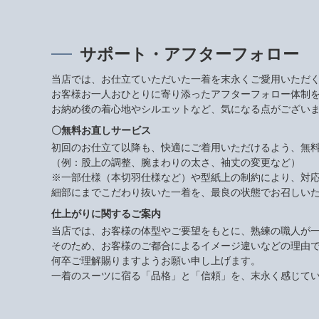
サポート・アフターフォロー
当店では、お仕立ていただいた一着を末永くご愛用いただ
お客様お一人おひとりに寄り添ったアフターフォロー体制
お納め後の着心地やシルエットなど、気になる点がござい
〇無料お直しサービス
初回のお仕立て以降も、快適にご着用いただけるよう、無
（例：股上の調整、腕まわりの太さ、袖丈の変更など）
※一部仕様（本切羽仕様など）や型紙上の制約により、対
細部にまでこだわり抜いた一着を、最良の状態でお召しい
仕上がりに関するご案内
当店では、お客様の体型やご要望をもとに、熟練の職人が
そのため、お客様のご都合によるイメージ違いなどの理由
何卒ご理解賜りますようお願い申し上げます。
一着のスーツに宿る「品格」と「信頼」を、末永く感じて