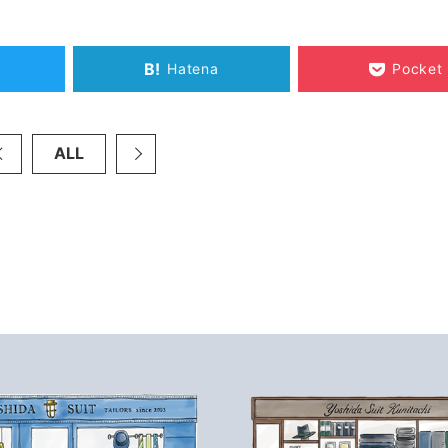
B!
Hatena
Pocket
ALL