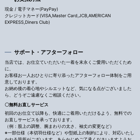
現金 / 電子マネー(PayPay)
クレジットカード(VISA,Master Card,JCB,AMERICAN
EXPRESS,Diners Club)
サポート・アフターフォロー
当店では、お仕立ていただいた一着を末永くご愛用いただくため
に、
お客様お一人おひとりに寄り添ったアフターフォロー体制をご用
意しております。
お納め後の着心地やシルエットなど、気になる点がございました
ら、どうぞご遠慮なくご相談ください。
〇無料お直しサービス
初回のお仕立て以降も、快適にご着用いただけるよう、無料での
お直しサービスを承っております。
（例：股上の調整、腕まわりの太さ、袖丈の変更など）
※一部仕様（本切羽仕様など）や型紙上の制約により、対応いたし
かねる箇所がございます。あらかじめご了承くださいますようお