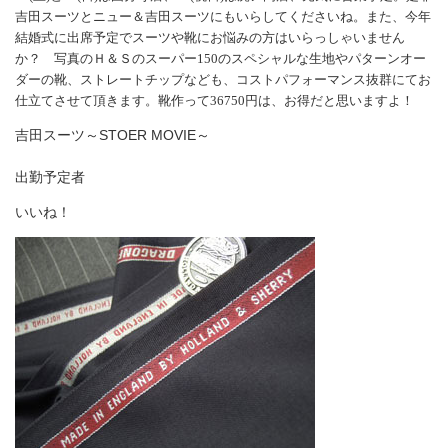
吉田スーツ
と
ニュー＆吉田スーツ
にもいらしてくださいね。また、今年
結婚式に出席予定でスーツや靴にお悩みの方はいらっしゃいません
か？ 写真のＨ＆Ｓのスーパー150のスペシャルな生地や
パターンオー
ダーの靴
、ストレートチップなども、コストパフォーマンス抜群にてお
仕立てさせて頂きます。
靴
作って36750円は、お得だと思いますよ！
吉田スーツ～STOER MOVIE～
出勤予定者
いいね！