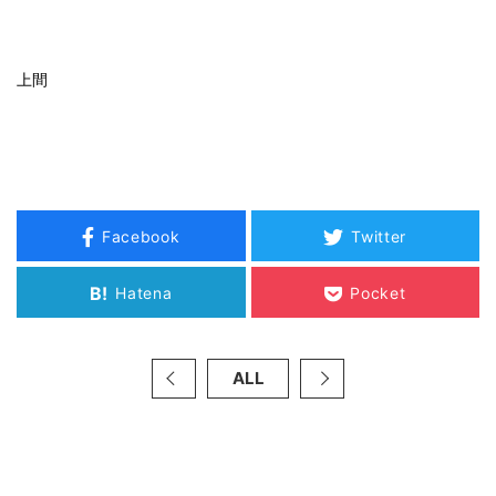
上間
Facebook
Twitter
B!
Hatena
Pocket
ALL