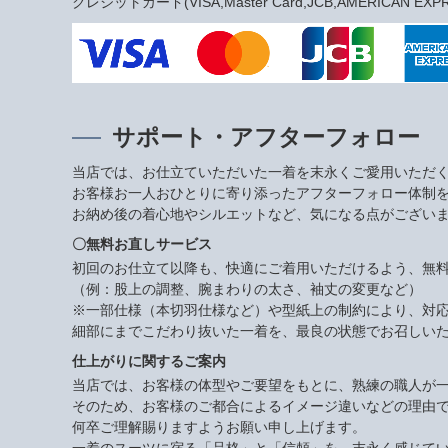
クレジットカード(VISA,Master Card,JCB,AMERICAN EXPRES
サポート・アフターフォロー
当店では、お仕立ていただいた一着を末永くご愛用いただ
お客様お一人おひとりに寄り添ったアフターフォロー体制
お納め後の着心地やシルエットなど、気になる点がござい
〇無料お直しサービス
初回のお仕立て以降も、快適にご着用いただけるよう、無
（例：股上の調整、腕まわりの太さ、袖丈の変更など）
※一部仕様（本切羽仕様など）や型紙上の制約により、対
細部にまでこだわり抜いた一着を、最良の状態でお召しい
仕上がりに関するご案内
当店では、お客様の体型やご要望をもとに、熟練の職人が
そのため、お客様のご都合によるイメージ違いなどの理由
何卒ご理解賜りますようお願い申し上げます。