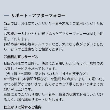
サポート・アフターフォロー
当店では、お仕立ていただいた一着を末永くご愛用いただくため
に、
お客様お一人おひとりに寄り添ったアフターフォロー体制をご用
意しております。
お納め後の着心地やシルエットなど、気になる点がございました
ら、どうぞご遠慮なくご相談ください。
〇無料お直しサービス
初回のお仕立て以降も、快適にご着用いただけるよう、無料での
お直しサービスを承っております。
（例：股上の調整、腕まわりの太さ、袖丈の変更など）
※一部仕様（本切羽仕様など）や型紙上の制約により、対応いたし
かねる箇所がございます。あらかじめご了承くださいますようお
願い申し上げます。
細部にまでこだわり抜いた一着を、最良の状態でお召しいただけ
るよう、誠心誠意サポートいたします。
仕上がりに関するご案内