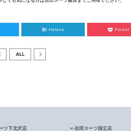
B!
Hatena
Pocket
ALL