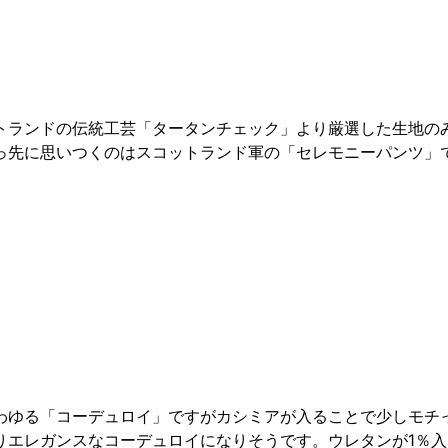
トランドの伝統工芸「タータンチェック」より厳選した生地の
っ先に思いつくのはスコットランド軍の「セレモニーパンツ」
わゆる「コーデュロイ」ですがカシミアが入ることで少しモチ
りエレガンスなコーデュロイになりそうです。ウレタンが1％入