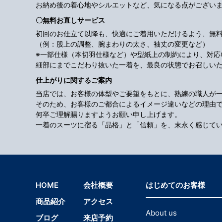
お納め後の着心地やシルエットなど、気になる点がござい
〇無料お直しサービス
初回のお仕立て以降も、快適にご着用いただけるよう、無
（例：股上の調整、腕まわりの太さ、袖丈の変更など）
※一部仕様（本切羽仕様など）や型紙上の制約により、対
細部にまでこだわり抜いた一着を、最良の状態でお召しい
仕上がりに関するご案内
当店では、お客様の体型やご要望をもとに、熟練の職人が
そのため、お客様のご都合によるイメージ違いなどの理由
何卒ご理解賜りますようお願い申し上げます。
一着のスーツに宿る「品格」と「信頼」を、末永く感じて
HOME
会社概要
はじめてのお客様
商品紹介
アクセス
About us
ブログ
来店予約