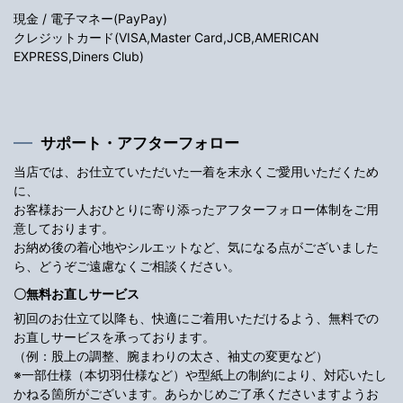
現金 / 電子マネー(PayPay)
クレジットカード(VISA,Master Card,JCB,AMERICAN
EXPRESS,Diners Club)
サポート・アフターフォロー
当店では、お仕立ていただいた一着を末永くご愛用いただくため
に、
お客様お一人おひとりに寄り添ったアフターフォロー体制をご用
意しております。
お納め後の着心地やシルエットなど、気になる点がございました
ら、どうぞご遠慮なくご相談ください。
〇無料お直しサービス
初回のお仕立て以降も、快適にご着用いただけるよう、無料での
お直しサービスを承っております。
（例：股上の調整、腕まわりの太さ、袖丈の変更など）
※一部仕様（本切羽仕様など）や型紙上の制約により、対応いたし
かねる箇所がございます。あらかじめご了承くださいますようお