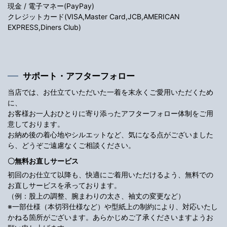
現金 / 電子マネー(PayPay)
クレジットカード(VISA,Master Card,JCB,AMERICAN
EXPRESS,Diners Club)
サポート・アフターフォロー
当店では、お仕立ていただいた一着を末永くご愛用いただくため
に、
お客様お一人おひとりに寄り添ったアフターフォロー体制をご用
意しております。
お納め後の着心地やシルエットなど、気になる点がございました
ら、どうぞご遠慮なくご相談ください。
〇無料お直しサービス
初回のお仕立て以降も、快適にご着用いただけるよう、無料での
お直しサービスを承っております。
（例：股上の調整、腕まわりの太さ、袖丈の変更など）
※一部仕様（本切羽仕様など）や型紙上の制約により、対応いたし
かねる箇所がございます。あらかじめご了承くださいますようお