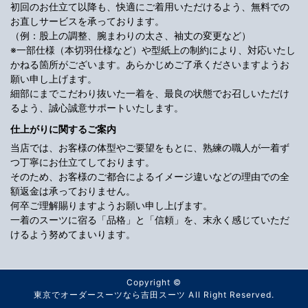
初回のお仕立て以降も、快適にご着用いただけるよう、無料での
お直しサービスを承っております。
（例：股上の調整、腕まわりの太さ、袖丈の変更など）
※一部仕様（本切羽仕様など）や型紙上の制約により、対応いたし
かねる箇所がございます。あらかじめご了承くださいますようお
願い申し上げます。
細部にまでこだわり抜いた一着を、最良の状態でお召しいただけ
るよう、誠心誠意サポートいたします。
仕上がりに関するご案内
当店では、お客様の体型やご要望をもとに、熟練の職人が一着ず
つ丁寧にお仕立てしております。
そのため、お客様のご都合によるイメージ違いなどの理由での全
額返金は承っておりません。
何卒ご理解賜りますようお願い申し上げます。
一着のスーツに宿る「品格」と「信頼」を、末永く感じていただ
けるよう努めてまいります。
Copyright ©
東京でオーダースーツなら吉田スーツ
All Right Reserved.