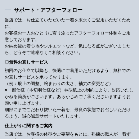
サポート・アフターフォロー
当店では、お仕立ていただいた一着を末永くご愛用いただくため
に、
お客様お一人おひとりに寄り添ったアフターフォロー体制をご用
意しております。
お納め後の着心地やシルエットなど、気になる点がございました
ら、どうぞご遠慮なくご相談ください。
〇無料お直しサービス
初回のお仕立て以降も、快適にご着用いただけるよう、無料での
お直しサービスを承っております。
（例：股上の調整、腕まわりの太さ、袖丈の変更など）
※一部仕様（本切羽仕様など）や型紙上の制約により、対応いたし
かねる箇所がございます。あらかじめご了承くださいますようお
願い申し上げます。
細部にまでこだわり抜いた一着を、最良の状態でお召しいただけ
るよう、誠心誠意サポートいたします。
仕上がりに関するご案内
当店では、お客様の体型やご要望をもとに、熟練の職人が一着ず