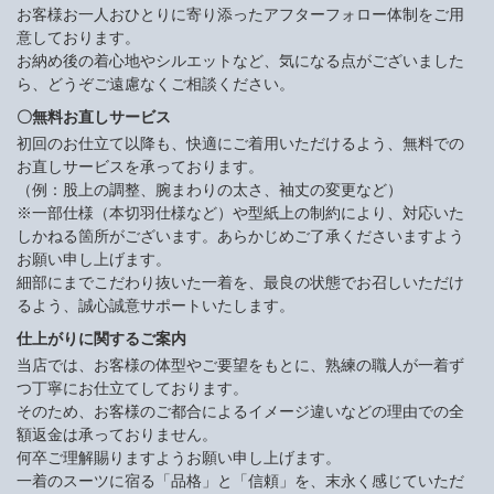
お客様お一人おひとりに寄り添ったアフターフォロー体制をご用
意しております。
お納め後の着心地やシルエットなど、気になる点がございました
ら、どうぞご遠慮なくご相談ください。
〇無料お直しサービス
初回のお仕立て以降も、快適にご着用いただけるよう、無料での
お直しサービスを承っております。
（例：股上の調整、腕まわりの太さ、袖丈の変更など）
※一部仕様（本切羽仕様など）や型紙上の制約により、対応いた
しかねる箇所がございます。あらかじめご了承くださいますよう
お願い申し上げます。
細部にまでこだわり抜いた一着を、最良の状態でお召しいただけ
るよう、誠心誠意サポートいたします。
仕上がりに関するご案内
当店では、お客様の体型やご要望をもとに、熟練の職人が一着ず
つ丁寧にお仕立てしております。
そのため、お客様のご都合によるイメージ違いなどの理由での全
額返金は承っておりません。
何卒ご理解賜りますようお願い申し上げます。
一着のスーツに宿る「品格」と「信頼」を、末永く感じていただ