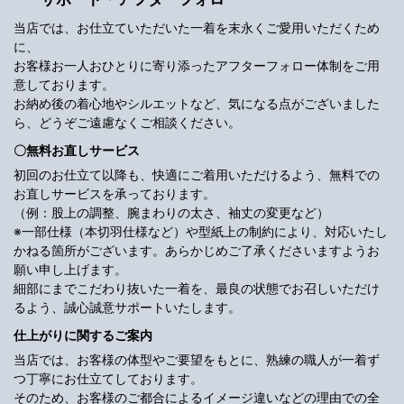
当店では、お仕立ていただいた一着を末永くご愛用いただくため
に、
お客様お一人おひとりに寄り添ったアフターフォロー体制をご用
意しております。
お納め後の着心地やシルエットなど、気になる点がございました
ら、どうぞご遠慮なくご相談ください。
〇無料お直しサービス
初回のお仕立て以降も、快適にご着用いただけるよう、無料での
お直しサービスを承っております。
（例：股上の調整、腕まわりの太さ、袖丈の変更など）
※一部仕様（本切羽仕様など）や型紙上の制約により、対応いたし
かねる箇所がございます。あらかじめご了承くださいますようお
願い申し上げます。
細部にまでこだわり抜いた一着を、最良の状態でお召しいただけ
るよう、誠心誠意サポートいたします。
仕上がりに関するご案内
当店では、お客様の体型やご要望をもとに、熟練の職人が一着ず
つ丁寧にお仕立てしております。
そのため、お客様のご都合によるイメージ違いなどの理由での全