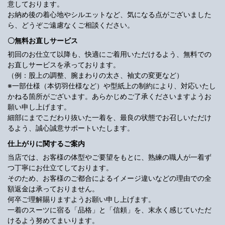
意しております。
お納め後の着心地やシルエットなど、気になる点がございました
ら、どうぞご遠慮なくご相談ください。
〇無料お直しサービス
初回のお仕立て以降も、快適にご着用いただけるよう、無料での
お直しサービスを承っております。
（例：股上の調整、腕まわりの太さ、袖丈の変更など）
※一部仕様（本切羽仕様など）や型紙上の制約により、対応いたし
かねる箇所がございます。あらかじめご了承くださいますようお
願い申し上げます。
細部にまでこだわり抜いた一着を、最良の状態でお召しいただけ
るよう、誠心誠意サポートいたします。
仕上がりに関するご案内
当店では、お客様の体型やご要望をもとに、熟練の職人が一着ず
つ丁寧にお仕立てしております。
そのため、お客様のご都合によるイメージ違いなどの理由での全
額返金は承っておりません。
何卒ご理解賜りますようお願い申し上げます。
一着のスーツに宿る「品格」と「信頼」を、末永く感じていただ
けるよう努めてまいります。