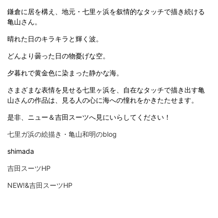
鎌倉に居を構え、地元・七里ヶ浜を叙情的なタッチで描き続ける
亀山さん。
晴れた日のキラキラと輝く波。
どんより曇った日の物憂げな空。
夕暮れで黄金色に染まった静かな海。
さまざまな表情を見せる七里ヶ浜を、自在なタッチで描き出す亀
山さんの作品は、見る人の心に海への憧れをかきたたせます。
是非、ニュー＆吉田スーツへ見にいらしてください！
七里ガ浜の絵描き・亀山和明のblog
shimada
吉田スーツHP
NEW!&吉田スーツHP