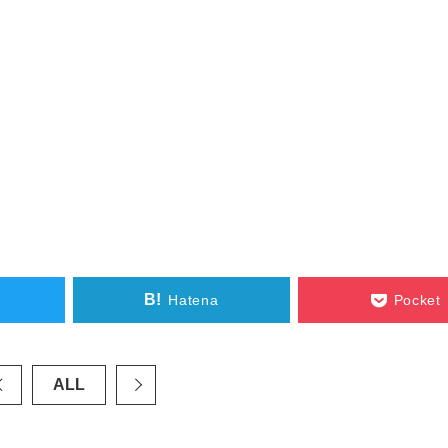
B!
Hatena
Pocket
ALL