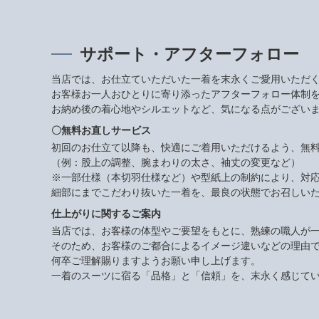
サポート・アフターフォロー
当店では、お仕立ていただいた一着を末永くご愛用いただ
お客様お一人おひとりに寄り添ったアフターフォロー体制
お納め後の着心地やシルエットなど、気になる点がござい
〇無料お直しサービス
初回のお仕立て以降も、快適にご着用いただけるよう、無
（例：股上の調整、腕まわりの太さ、袖丈の変更など）
※一部仕様（本切羽仕様など）や型紙上の制約により、対
細部にまでこだわり抜いた一着を、最良の状態でお召しい
仕上がりに関するご案内
当店では、お客様の体型やご要望をもとに、熟練の職人が
そのため、お客様のご都合によるイメージ違いなどの理由
何卒ご理解賜りますようお願い申し上げます。
一着のスーツに宿る「品格」と「信頼」を、末永く感じて