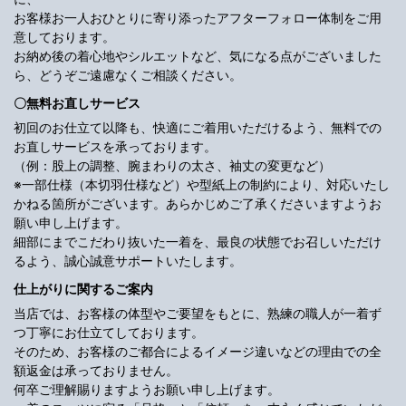
お客様お一人おひとりに寄り添ったアフターフォロー体制をご用
意しております。
お納め後の着心地やシルエットなど、気になる点がございました
ら、どうぞご遠慮なくご相談ください。
〇無料お直しサービス
初回のお仕立て以降も、快適にご着用いただけるよう、無料での
お直しサービスを承っております。
（例：股上の調整、腕まわりの太さ、袖丈の変更など）
※一部仕様（本切羽仕様など）や型紙上の制約により、対応いたし
かねる箇所がございます。あらかじめご了承くださいますようお
願い申し上げます。
細部にまでこだわり抜いた一着を、最良の状態でお召しいただけ
るよう、誠心誠意サポートいたします。
仕上がりに関するご案内
当店では、お客様の体型やご要望をもとに、熟練の職人が一着ず
つ丁寧にお仕立てしております。
そのため、お客様のご都合によるイメージ違いなどの理由での全
額返金は承っておりません。
何卒ご理解賜りますようお願い申し上げます。