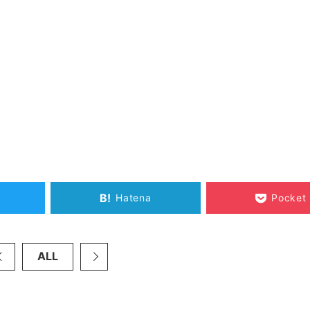
B!
Hatena
Pocket
ALL