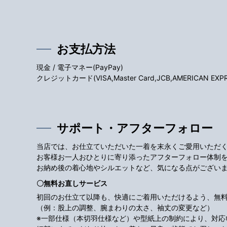
お支払方法
現金 / 電子マネー(PayPay)
クレジットカード(VISA,Master Card,JCB,AMERICAN EXPRES
サポート・アフターフォロー
当店では、お仕立ていただいた一着を末永くご愛用いただ
お客様お一人おひとりに寄り添ったアフターフォロー体制
お納め後の着心地やシルエットなど、気になる点がござい
〇無料お直しサービス
初回のお仕立て以降も、快適にご着用いただけるよう、無
（例：股上の調整、腕まわりの太さ、袖丈の変更など）
※一部仕様（本切羽仕様など）や型紙上の制約により、対