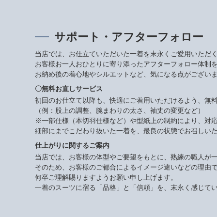
サポート・アフターフォロー
当店では、お仕立ていただいた一着を末永くご愛用いただ
お客様お一人おひとりに寄り添ったアフターフォロー体制
お納め後の着心地やシルエットなど、気になる点がござい
〇無料お直しサービス
初回のお仕立て以降も、快適にご着用いただけるよう、無
（例：股上の調整、腕まわりの太さ、袖丈の変更など）
※一部仕様（本切羽仕様など）や型紙上の制約により、対
細部にまでこだわり抜いた一着を、最良の状態でお召しい
仕上がりに関するご案内
当店では、お客様の体型やご要望をもとに、熟練の職人が
そのため、お客様のご都合によるイメージ違いなどの理由
何卒ご理解賜りますようお願い申し上げます。
一着のスーツに宿る「品格」と「信頼」を、末永く感じて