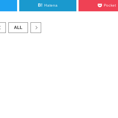
B!
Hatena
Pocket
ALL